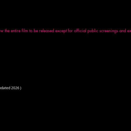
f the work in concern (title, author, original film form (8 mm, 16 mm, etc.)
 official website (yamavicascope.com)
 sales company in Japan, Kougeisha's website (kougeisha.net)
 the entire film to be released except for official public screenings and e
sts, such as online seminars and online festivals, can be considered upon 
e beautiful world of moving images will expand its horizon through your lo
much for your understanding and respect for the works.
 Team
pdated 2026 )