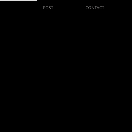
TIQUE
POST
CONTACT
ございます。
悦び、且つ、励みです。