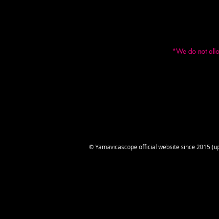
2) Information o
3: The artist's
4: The official
*We do not allow
Individual reque
We hope that th
Thank you very 
Isao Yamada
Yamavicascope
Kougeisha
© Yamavicascope official website since 2015 (u