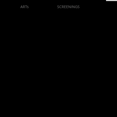
ARTs
SCREENINGS
BOU
購入されるお客様へ
ィルムに関心を持って下さった方、DVDをご購入下さる方、ありがとう
、皆様おひとりおひとりとの出逢いが、作家と制作者にとって、大きな