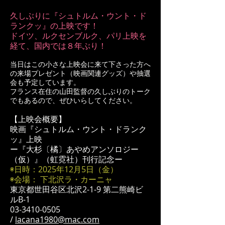
久しぶりに『シュトルム・ウント・ド
ランクッ』の上映です！
ドイツ、ルクセンブルク、パリ上映を
経て、国内では８年ぶり！
当日はこの小さな上映会に来て下さった方へ
の来場プレゼント（映画関連グッズ）や抽選
会も予定しています。
フランス在住の山田監督の久しぶりのトーク
でもあるので、ぜひいらしてください。
【上映会概要】
映画『シュトルム・ウント・ドランク
ッ』上映
ー『大杉〔橘〕あやめアンソロジー
（仮）』（虹霓社）刊行記念ー
◉日時：2025年12月5日（金）
◉会場： 下北沢ラ・カーニャ
東京都世田谷区北沢2-1-9 第二熊崎ビ
ルB-1
03-3410-0505
/
lacana1980@mac.com