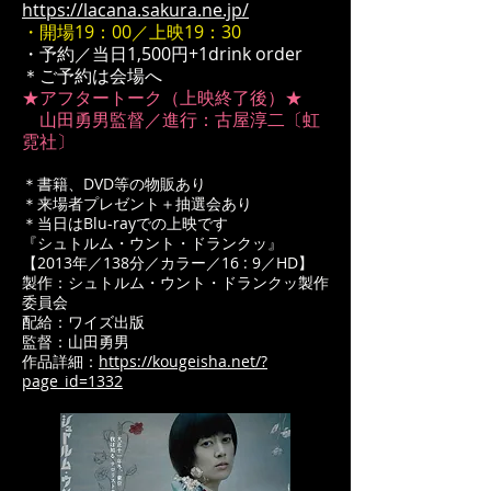
https://lacana.sakura.ne.jp/
・開場19：00／上映19：30
・予約／当日1,500円+1drink order
＊ご予約は会場へ
★アフタートーク（上映終了後）★
山田勇男監督／進行：古屋淳二〔虹
霓社〕
＊書籍、DVD等の物販あり
＊来場者プレゼント＋抽選会あり
＊当日はBlu-rayでの上映です
『シュトルム・ウント・ドランクッ』
【2013年／138分／カラー／16 : 9／HD】
製作：シュトルム・ウント・ドランクッ製作
委員会
配給：ワイズ出版
監督：山田勇男
作品詳細：
https://kougeisha.net/?
page_id=1332