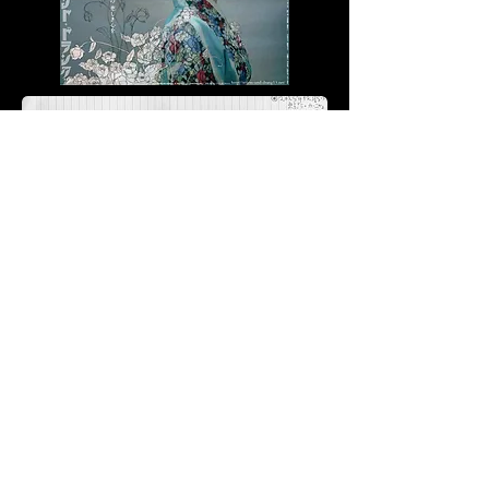
© Yamavicascope official website
since 2015 (updated 2026 )