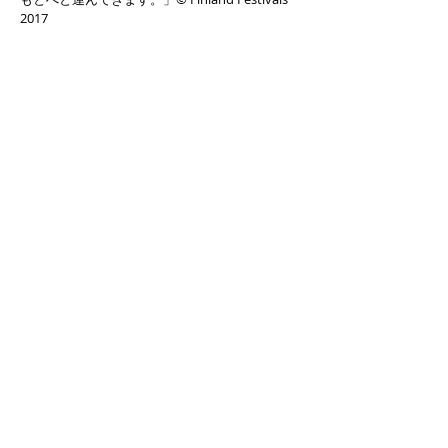
2017
© Yamavicascope official website
since 2015 (updated 2026 )