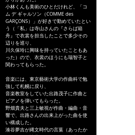
小林くんも美術のひとだけれど、「コ
ム デ ギャルソン（COMME des 
GARÇONS）」が好きで勤めていたとい
う（「私」は寺山さんの『さらば箱
舟』で衣裳を担当したことで多少その
辺りを巡り、
川久保玲に興味を持っていたこともあ
った）ので、衣裳のほうにも瑞智子と
関わってもらった。
音楽には、東京藝術大学の作曲科で勉
強して札幌に戻り、
音楽教室をしていた出路茂子に作曲と
ピアノを弾いてもらった。
野畑貴夫と三上敏視が作曲・編曲・音
響で、出路さんの出来上がった曲を使
い構成した。
湊谷夢吉が縄文時代の言葉（あったか