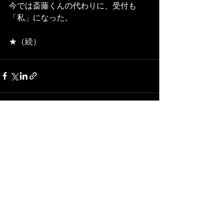
今では斎藤くんの代わりに、受付も
「私」になった。
★（続）
最新記事
すべて表示